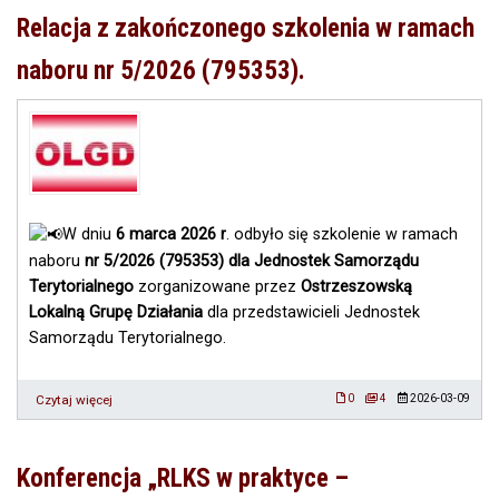
Najlepszą
Relacja z zakończonego szkolenia w ramach
Babkę
Wielkanocną
naboru nr 5/2026 (795353).
2026
W dniu
6 marca 2026 r
. odbyło się szkolenie w ramach
naboru
nr 5/2026 (795353) dla Jednostek Samorządu
Terytorialnego
zorganizowane przez
Ostrzeszowską
Lokalną Grupę Działania
dla przedstawicieli Jednostek
Samorządu Terytorialnego.
Czytaj więcej
o
0
4
2026-03-09
Relacja
z
zakończonego
Konferencja „RLKS w praktyce –
szkolenia