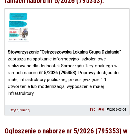
ramach naboru nr 5/2026 (795353).
Stowarzyszenie "Ostrzeszowska Lokalna Grupa Działania"
zaprasza na spotkanie informacyjno- szkoleniowe
realizowane dla Jednostek Samorządu Terytorialnego w
ramach naboru
nr 5/2026 (795353)
. Poprawy dostępu do
małej infrastruktury publicznej, przedsięwzięcie 1.1
Utworzenie lub modernizacja, wyposażenie małej
infrastruktury.
Czytaj więcej
o
0
0
2026-03-04
Spotkanie
informacyjno-
szkoleniowe
Ogłoszenie o naborze nr 5/2026 (795353) w
w