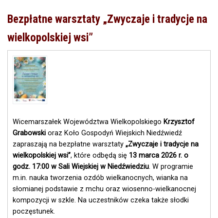
o
naborze
Bezpłatne warsztaty „Zwyczaje i tradycje na
nr
5/2026
wielkopolskiej wsi”
(795353)
w
zakresie
Poprawy
dostępu
do
małej
infrastruktury
publicznej,
przedsięwzięcie
Wicemarszałek Województwa Wielkopolskiego
Krzysztof
1.1
Grabowski
oraz Koło Gospodyń Wiejskich Niedźwiedź
Utworzenie
lub
zapraszają na bezpłatne warsztaty
„Zwyczaje i tradycje na
modernizacja,
wielkopolskiej wsi”
, które odbędą się
13 marca 2026 r. o
wyposażenie
godz. 17:00 w Sali Wiejskiej w Niedźwiedziu
. W programie
małej
m.in. nauka tworzenia ozdób wielkanocnych, wianka na
infrastruktury
realizowana
słomianej podstawie z mchu oraz wiosenno-wielkanocnej
przez
kompozycji w szkle. Na uczestników czeka także słodki
Jednostki
poczęstunek.
Samorządu