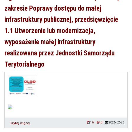
ramach
zakresie Poprawy dostępu do małej
naboru
nr
infrastruktury publicznej, przedsięwzięcie
5/2026
(795353).
1.1 Utworzenie lub modernizacja,
wyposażenie małej infrastruktury
realizowana przez Jednostki Samorządu
Terytorialnego
Czytaj więcej
o
16
0
2026-02-26
Ogłoszenie