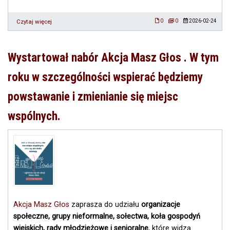
Terytorialnego
Czytaj więcej
o
0
0
2026-02-24
Bezpłatne
warsztaty
„Zwyczaje
Wystartował nabór Akcja Masz Głos . W tym
i
tradycje
roku w szczególności wspierać będziemy
na
wielkopolskiej
powstawanie i zmienianie się miejsc
wsi”
wspólnych.
Akcja Masz Głos
zaprasza do udziału
organizacje
społeczne, grupy nieformalne, sołectwa, koła gospodyń
wiejskich, rady młodzieżowe i senioralne
, które widzą