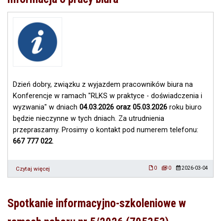
praktyce
–
doświadczenia
i
wyzwania”
Dzień dobry, związku z wyjazdem pracowników biura na
Konferencje w ramach "RLKS w praktyce - doświadczenia i
wyzwania" w dniach
04.03.2026 oraz 05.03.2026
roku biuro
będzie nieczynne w tych dniach. Za utrudnienia
przepraszamy. Prosimy o kontakt pod numerem telefonu:
667 777 022
.
Czytaj więcej
o
0
0
2026-03-04
Informacja
o
pracy
Spotkanie informacyjno-szkoleniowe w
biura