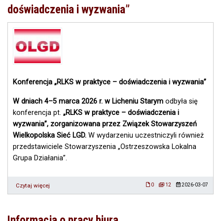
w
doświadczenia i wyzwania”
ramach
naboru
nr
5/2026
(795353).
Konferencja „RLKS w praktyce – doświadczenia i wyzwania”
W dniach 4–5 marca 2026 r. w Licheniu Starym
odbyła się
konferencja pt.
„RLKS w praktyce – doświadczenia i
wyzwania”, zorganizowana przez Związek Stowarzyszeń
Wielkopolska Sieć LGD.
W wydarzeniu uczestniczyli również
przedstawiciele Stowarzyszenia „Ostrzeszowska Lokalna
Grupa Działania”.
Czytaj więcej
o
0
12
2026-03-07
Konferencja
„RLKS
w
Informacja o pracy biura