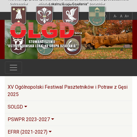
Lokalna Grupa Działania”
A
A
A-
A
A+
Główna nawigacja
XV Ogólnopolski Festiwal Pasztetników i Potraw z Gęsi
2025
SOLGD
PSWPR 2023-2027
EFRR (2021-2027)