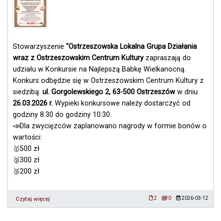
Stowarzyszenie
"Ostrzeszowska Lokalna Grupa Działania
wraz z Ostrzeszowskim Centrum Kultury
zapraszają do
udziału w Konkursie na Najlepszą Babkę Wielkanocną.
Konkurs odbędzie się w Ostrzeszowskim Centrum Kultury z
siedzibą:
ul. Gorgolewskiego 2, 63-500 Ostrzeszów
w dniu
26.03.2026 r.
Wypieki konkursowe należy dostarczyć od
godziny 8:30 do godziny 10:30.
📣Dla zwycięzców zaplanowano nagrody w formie bonów o
wartości:
🥇500 zł
🥈300 zł
🥉200 zł
Czytaj więcej
o
2
0
2026-03-12
Konkurs
na