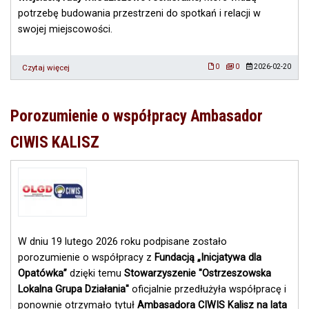
potrzebę budowania przestrzeni do spotkań i relacji w
swojej miejscowości.
Czytaj więcej
o
0
0
2026-02-20
Wystartował
nabór
Akcja
Porozumienie o współpracy Ambasador
Masz
Głos
CIWIS KALISZ
.
W
tym
roku
w
szczególności
wspierać
będziemy
W dniu 19 lutego 2026 roku podpisane zostało
powstawanie
i
porozumienie o współpracy z
Fundacją „Inicjatywa dla
zmienianie
Opatówka”
dzięki temu
Stowarzyszenie "Ostrzeszowska
się
Lokalna Grupa Działania"
oficjalnie przedłużyła współpracę i
miejsc
wspólnych.
ponownie otrzymało tytuł
Ambasadora CIWIS Kalisz na lata