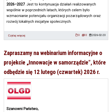
2026–2027
. Jest to kontynuacja działań realizowanych
wspólnie w poprzednich latach, których celem było
wzmacnianie potencjału organizacji pozarządowych oraz
rozwój lokalnych inicjatyw społecznych.
Czytaj więcej
o
0
0
2026-02-20
Porozumienie
o
współpracy
Zapraszamy na webinarium informacyjne o
Ambasador
CIWIS
projekcie „Innowacje w samorządzie”, które
KALISZ
odbędzie się 12 lutego (czwartek) 2026 r.
Szanowni Państwo,