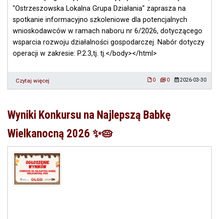
Czytaj więcej
o
0
0
2026-03-30
Szkolenie
dotyczące
wsparcia
Wyniki Konkursu na Najlepszą Babkę
rozwoju
działalności
Wielkanocną 2026 ✨🥧
gospodarczej
w
ramach
naboru
nr
6/2026.