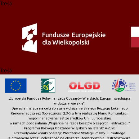
Treść
Przejdź
do
treści
Treść
„Europejski Fundusz Rolny na rzecz Obszarów Wiejskich: Europa inwestująca
w obszary wiejskie”.
Operacja mająca na celu sprawne wdrażanie Strategii Rozwoju Lokalnego
Kierowanego przez Społeczność (LSR) w tym realizację Planu Komunikacji
współfinansowana jest ze środków Unii Europejskiej
w ramach poddziałania „Wsparcie na rzecz kosztów bieżących i aktywizacji”
Programu Rozwoju Obszarów Wiejskich na lata 2014-2020
Przewidywane wyniki operacji: Wdrożenie Strategii Rozwoju Lokalnego
Kierowanego przez Społeczność na obszarze Stowarzyszenia „Ostrzeszowska