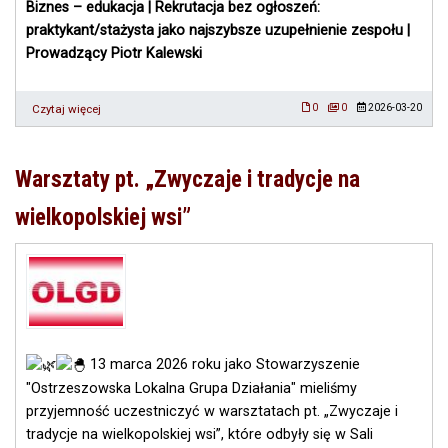
Biznes – edukacja | Rekrutacja bez ogłoszeń:
praktykant/stażysta jako najszybsze uzupełnienie zespołu |
Prowadzący Piotr Kalewski
Czytaj więcej
o
0
0
2026-03-20
Bezpłatne
spotkanie
Wielkopolskiego
Warsztaty pt. „Zwyczaje i tradycje na
Urzędu
Pracy
wielkopolskiej wsi”
w
Ostrzeszowie
13 marca 2026 roku jako Stowarzyszenie
"Ostrzeszowska Lokalna Grupa Działania" mieliśmy
przyjemność uczestniczyć w warsztatach pt. „Zwyczaje i
tradycje na wielkopolskiej wsi”, które odbyły się w Sali