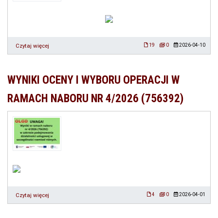
Czytaj więcej
o
19
0
2026-04-10
Ogłoszenie
naboru
nr
WYNIKI OCENY I WYBORU OPERACJI W
6/2026
(873652)
RAMACH NABORU NR 4/2026 (756392)
w
ramach
P.2.3,
tj.
Podejmowanie
i
rozwijanie
działalności
usługowej
w
szczególności
rzemiosł
Czytaj więcej
o
4
0
2026-04-01
różnych
WYNIKI
(Rozwijanie)
OCENY