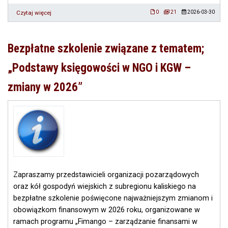
Czytaj więcej
o
0
21
2026-03-30
Wyniki
Konkursu
na
Bezpłatne szkolenie związane z tematem;
Najlepszą
Babkę
„Podstawy księgowości w NGO i KGW –
Wielkanocną
2026
zmiany w 2026”
✨
🥧
Zapraszamy przedstawicieli organizacji pozarządowych
oraz kół gospodyń wiejskich z subregionu kaliskiego na
bezpłatne szkolenie poświęcone najważniejszym zmianom i
obowiązkom finansowym w 2026 roku, organizowane w
ramach programu „Fimango – zarządzanie finansami w