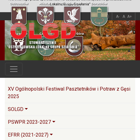
Lokalna Grupa Działania”
A
A
A-
A
A+
Główna nawigacja
XV Ogólnopolski Festiwal Pasztetników i Potraw z Gęsi
2025
SOLGD
PSWPR 2023-2027
EFRR (2021-2027)