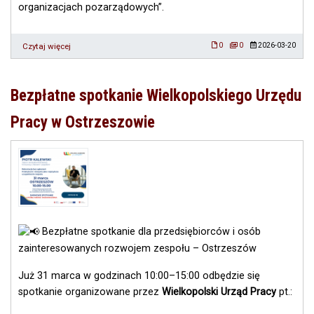
organizacjach pozarządowych”.
Czytaj więcej
o
0
0
2026-03-20
Bezpłatne
szkolenie
związane
Bezpłatne spotkanie Wielkopolskiego Urzędu
z
tematem;
Pracy w Ostrzeszowie
„Podstawy
księgowości
w
NGO
i
KGW
–
zmiany
w
Bezpłatne spotkanie dla przedsiębiorców i osób
2026”
zainteresowanych rozwojem zespołu – Ostrzeszów
Już 31 marca w godzinach 10:00–15:00 odbędzie się
spotkanie organizowane przez
Wielkopolski Urząd Pracy
pt.: