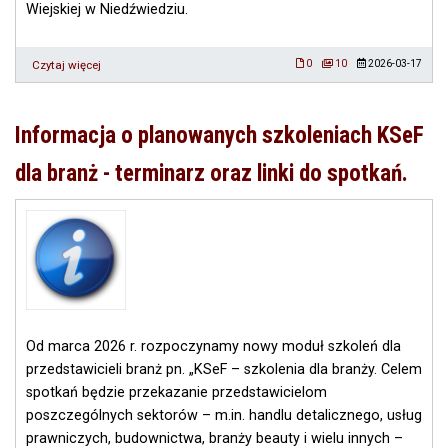
Wiejskiej w Niedźwiedziu.
Czytaj więcej
o
0
10
2026-03-17
Warsztaty
pt.
„Zwyczaje
Informacja o planowanych szkoleniach KSeF
i
tradycje
dla branż - terminarz oraz linki do spotkań.
na
wielkopolskiej
wsi”
Od marca 2026 r. rozpoczynamy nowy moduł szkoleń dla
przedstawicieli branż pn. „KSeF – szkolenia dla branży. Celem
spotkań będzie przekazanie przedstawicielom
poszczególnych sektorów – m.in. handlu detalicznego, usług
prawniczych, budownictwa, branży beauty i wielu innych –