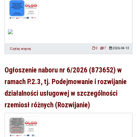
Czytaj więcej
o
0
7
2026-04-13
Szkolenie
dotyczące
przygotowania
Ogłoszenie naboru nr 6/2026 (873652) w
i
realizacji
ramach P.2.3, tj. Podejmowanie i rozwijanie
projektów
współfinansowanych
działalności usługowej w szczególności
ze
środków
rzemiosł różnych (Rozwijanie)
EFS+