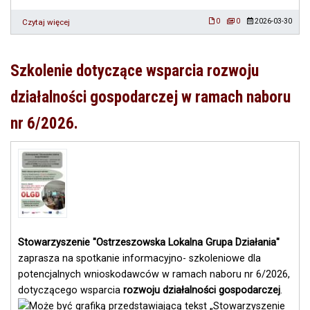
Czytaj więcej
o
0
0
2026-03-30
Wesołych
Świąt
🐰
Szkolenie dotyczące wsparcia rozwoju
🥚
🐣
działalności gospodarczej w ramach naboru
nr 6/2026.
Stowarzyszenie "Ostrzeszowska Lokalna Grupa Działania"
zaprasza na spotkanie informacyjno- szkoleniowe dla
potencjalnych wnioskodawców w ramach naboru nr 6/2026,
dotyczącego wsparcia
rozwoju działalności gospodarczej
.