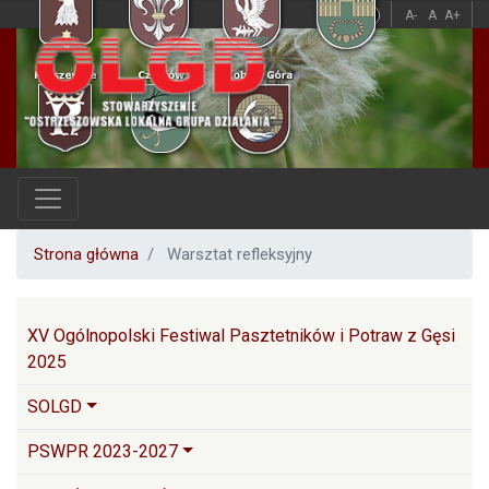
Przejdź
A
A
A-
A
A+
do
treści
Strona główna
Warsztat refleksyjny
Główna nawigacja
XV Ogólnopolski Festiwal Pasztetników i Potraw z Gęsi
2025
SOLGD
PSWPR 2023-2027