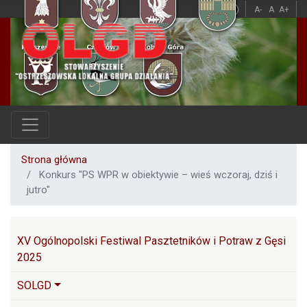
Przejdź
A
A
A-
A
A+
do
treści
Strona główna
Konkurs "PS WPR w obiektywie – wieś wczoraj, dziś i
jutro"
Główna nawigacja
XV Ogólnopolski Festiwal Pasztetników i Potraw z Gęsi
2025
SOLGD