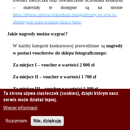
również metryczka oraz oświadczenie uczestnika konkursu
– materiały te dostępne są na stronie
https://dprow.umww.pl/konkurs-fotograficzny-ps-wpr-w-
obiektywie-wies-wczoraj-dzis-i-jutro/
.
Jakie nagrody można wygrać?
W każdej kategorii konkursowej przewidziane są
nagrody
w postaci voucherów do sklepu fotograficznego:
Za miejsce I – voucher o wartości 2 000 zł
Za miejsce II – voucher o wartości 1 700 zł
Za miejsce III – voucher o wartości 1 300 zł
Ta strona używa ciasteczek (cookies), dzięki którym nasz
serwis może działać lepiej.
Więcej informacji
0
0
2026-05-07
Rozumiem
Nie, dziękuję