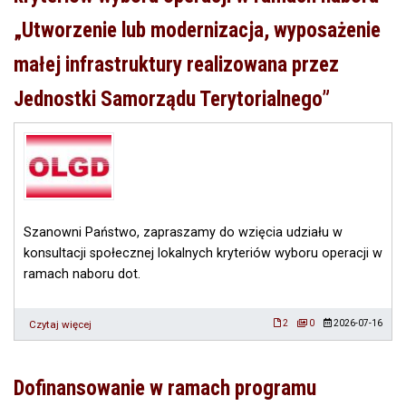
nr
„Utworzenie lub modernizacja, wyposażenie
6/2026
(873652).
małej infrastruktury realizowana przez
Jednostki Samorządu Terytorialnego”
Szanowni Państwo, zapraszamy do wzięcia udziału w
konsultacji społecznej lokalnych kryteriów wyboru operacji w
ramach naboru dot.
Czytaj więcej
o
2
0
2026-07-16
Konsultacje
społeczne
w
Dofinansowanie w ramach programu
zakresie