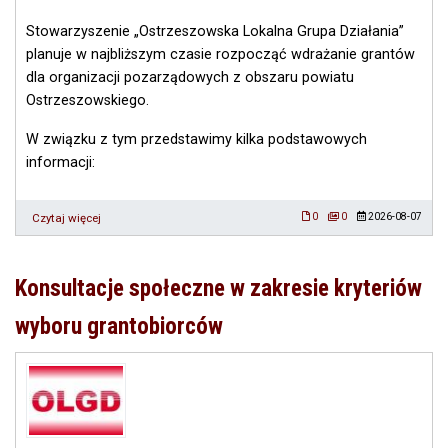
Stowarzyszenie „Ostrzeszowska Lokalna Grupa Działania”
planuje w najbliższym czasie rozpocząć wdrażanie grantów
dla organizacji pozarządowych z obszaru powiatu
Ostrzeszowskiego.
W związku z tym przedstawimy kilka podstawowych
informacji:
Czytaj więcej
o
0
0
2026-08-07
Granty
2026-
2028
Konsultacje społeczne w zakresie kryteriów
-
podstawowe
wyboru grantobiorców
informacje