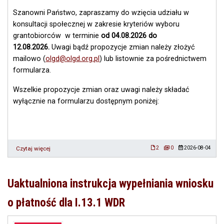
Szanowni Państwo, zapraszamy do wzięcia udziału w
konsultacji społecznej w zakresie kryteriów wyboru
grantobiorców w terminie
od 04.08.2026 do
12.08.2026.
Uwagi bądź propozycje zmian należy złożyć
mailowo (
olgd@olgd.org.pl
) lub listownie za pośrednictwem
formularza.
Wszelkie propozycje zmian oraz uwagi należy składać
wyłącznie na formularzu dostępnym poniżej:
Czytaj więcej
o
2
0
2026-08-04
Konsultacje
społeczne
w
Uaktualniona instrukcja wypełniania wniosku
zakresie
kryteriów
o płatność dla I.13.1 WDR
wyboru
grantobiorców