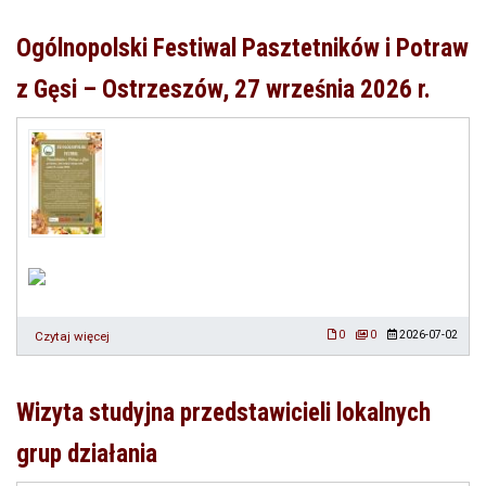
w
ramach
Ogólnopolski Festiwal Pasztetników i Potraw
programu
„Aktywna
z Gęsi – Ostrzeszów, 27 września 2026 r.
Wieś”
Czytaj więcej
o
0
0
2026-07-02
Ogólnopolski
Festiwal
Pasztetników
Wizyta studyjna przedstawicieli lokalnych
i
Potraw
grup działania
z
Gęsi