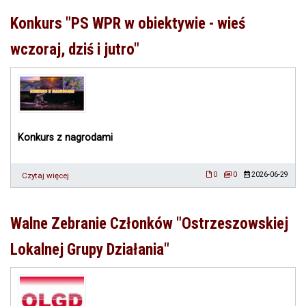
studyjna
przedstawicieli
Konkurs "PS WPR w obiektywie - wieś
lokalnych
grup
wczoraj, dziś i jutro"
działania
Konkurs z nagrodami
Czytaj więcej
o
0
0
2026-06-29
Konkurs
"PS
WPR
Walne Zebranie Członków "Ostrzeszowskiej
w
obiektywie
Lokalnej Grupy Działania"
-
wieś
wczoraj,
dziś
i