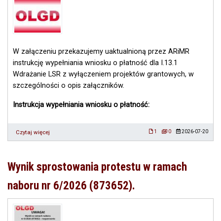
W załączeniu przekazujemy uaktualnioną przez ARiMR
instrukcję wypełniania wniosku o płatność dla I.13.1
Wdrażanie LSR z wyłączeniem projektów grantowych, w
szczególności o opis załączników.
Instrukcja wypełniania wniosku o płatność:
Czytaj więcej
o
1
0
2026-07-20
Uaktualniona
instrukcja
wypełniania
Wynik sprostowania protestu w ramach
wniosku
o
naboru nr 6/2026 (873652).
płatność
dla
I.13.1
WDR