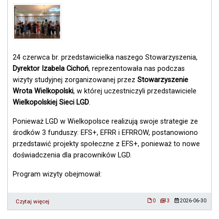
–
Ostrzeszów,
27
września
2026
r.
24 czerwca br. przedstawicielka naszego Stowarzyszenia,
Dyrektor Izabela Cichoń
, reprezentowała nas podczas
wizyty studyjnej zorganizowanej przez
Stowarzyszenie
Wrota Wielkopolski
, w której uczestniczyli przedstawiciele
Wielkopolskiej Sieci LGD
.
Ponieważ LGD w Wielkopolsce realizują swoje strategie ze
środków 3 funduszy: EFS+, EFRR i EFRROW, postanowiono
przedstawić projekty społeczne z EFS+, ponieważ to nowe
doświadczenia dla pracowników LGD.
Program wizyty obejmował:
Czytaj więcej
o
0
3
2026-06-30
Wizyta