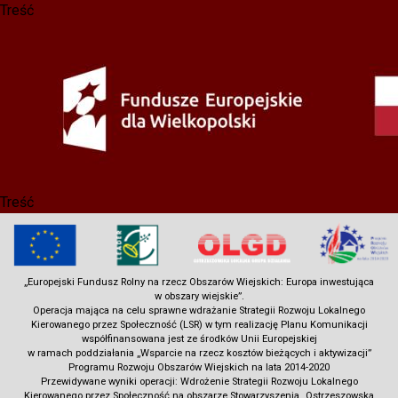
Treść
Przejdź
do
treści
Treść
„Europejski Fundusz Rolny na rzecz Obszarów Wiejskich: Europa inwestująca
w obszary wiejskie”.
Operacja mająca na celu sprawne wdrażanie Strategii Rozwoju Lokalnego
Kierowanego przez Społeczność (LSR) w tym realizację Planu Komunikacji
współfinansowana jest ze środków Unii Europejskiej
w ramach poddziałania „Wsparcie na rzecz kosztów bieżących i aktywizacji”
Programu Rozwoju Obszarów Wiejskich na lata 2014-2020
Przewidywane wyniki operacji: Wdrożenie Strategii Rozwoju Lokalnego
Kierowanego przez Społeczność na obszarze Stowarzyszenia „Ostrzeszowska