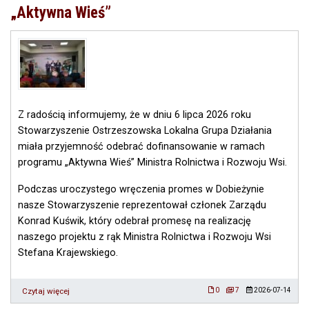
lokalnych
„Aktywna Wieś”
kryteriów
wyboru
operacji
w
ramach
naboru
„Utworzenie
lub
modernizacja,
Z radością informujemy, że w dniu 6 lipca 2026 roku
wyposażenie
Stowarzyszenie Ostrzeszowska Lokalna Grupa Działania
małej
miała przyjemność odebrać dofinansowanie w ramach
infrastruktury
programu „Aktywna Wieś” Ministra Rolnictwa i Rozwoju Wsi.
realizowana
przez
Jednostki
Podczas uroczystego wręczenia promes w Dobieżynie
Samorządu
nasze Stowarzyszenie reprezentował członek Zarządu
Terytorialnego”
Konrad Kuświk, który odebrał promesę na realizację
naszego projektu z rąk Ministra Rolnictwa i Rozwoju Wsi
Stefana Krajewskiego.
Czytaj więcej
o
0
7
2026-07-14
Dofinansowanie