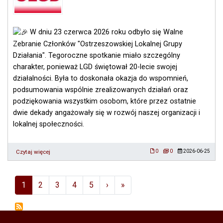
jutro"
W dniu 23 czerwca 2026 roku odbyło się Walne
Zebranie Członków "Ostrzeszowskiej Lokalnej Grupy
Działania". Tegoroczne spotkanie miało szczególny
charakter, ponieważ LGD świętował 20-lecie swojej
działalności. Była to doskonała okazja do wspomnień,
podsumowania wspólnie zrealizowanych działań oraz
podziękowania wszystkim osobom, które przez ostatnie
dwie dekady angażowały się w rozwój naszej organizacji i
lokalnej społeczności.
Czytaj więcej
o
0
0
2026-06-25
Walne
Zebranie
Członków
Stronicowanie
Next ›
Last »
1
2
3
4
5
›
»
"Ostrzeszowskiej
Lokalnej
Grupy
Działania"