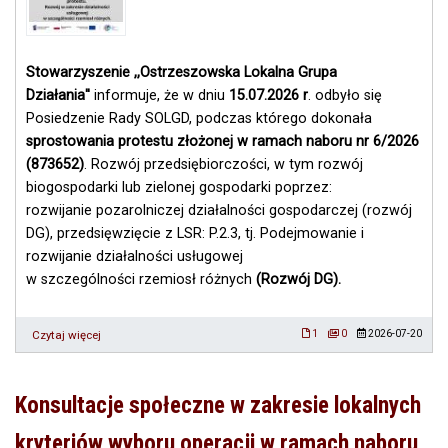
Stowarzyszenie ,,Ostrzeszowska Lokalna Grupa
Działania''
informuje, że w dniu
15.07.2026 r
. odbyło się
Posiedzenie Rady SOLGD, podczas którego dokonała
sprostowania protestu złożonej
w ramach naboru nr 6/2026
(873652)
. Rozwój przedsiębiorczości, w tym rozwój
biogospodarki lub zielonej gospodarki poprzez:
rozwijanie pozarolniczej działalności gospodarczej (rozwój
DG), przedsięwzięcie z LSR: P.2.3, tj. Podejmowanie i
rozwijanie działalności usługowej
w szczególności rzemiosł różnych
(Rozwój DG).
Czytaj więcej
o
1
0
2026-07-20
Wynik
sprostowania
protestu
Konsultacje społeczne w zakresie lokalnych
w
ramach
kryteriów wyboru operacji w ramach naboru
naboru