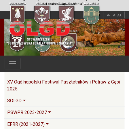
Lokalna Grupa Działania”
A
A
A-
A
A+
Główna nawigacja
XV Ogólnopolski Festiwal Pasztetników i Potraw z Gęsi
2025
SOLGD
PSWPR 2023-2027
EFRR (2021-2027)