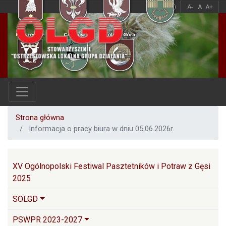
Przejdź
A
A
A-
A
A+
do
treści
Strona główna
Informacja o pracy biura w dniu 05.06.2026r.
Główna nawigacja
XV Ogólnopolski Festiwal Pasztetników i Potraw z Gęsi
2025
SOLGD
PSWPR 2023-2027