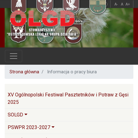
Przejdź
A
A
A-
A
A+
do
treści
Strona główna
Informacja o pracy biura
Główna nawigacja
XV Ogólnopolski Festiwal Pasztetników i Potraw z Gęsi
2025
SOLGD
PSWPR 2023-2027