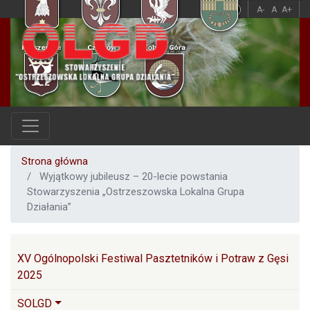
Przejdź
A
A
A-
A
A+
do
treści
Strona główna
Wyjątkowy jubileusz – 20-lecie powstania
Stowarzyszenia „Ostrzeszowska Lokalna Grupa
Działania”
Główna nawigacja
XV Ogólnopolski Festiwal Pasztetników i Potraw z Gęsi
2025
SOLGD