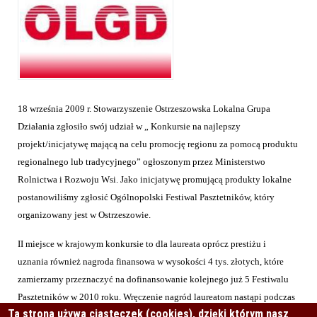
18 września 2009 r. Stowarzyszenie Ostrzeszowska Lokalna Grupa
Działania zgłosiło swój udział w „ Konkursie na najlepszy
projekt/inicjatywę mającą na celu promocję regionu za pomocą produktu
regionalnego lub tradycyjnego” ogłoszonym przez Ministerstwo
Rolnictwa i Rozwoju Wsi. Jako inicjatywę promującą produkty lokalne
postanowiliśmy zgłosić Ogólnopolski Festiwal Pasztetników, który
organizowany jest w Ostrzeszowie.
II miejsce w krajowym konkursie to dla laureata oprócz prestiżu i
uznania również nagroda finansowa w wysokości 4 tys. złotych, które
zamierzamy przeznaczyć na dofinansowanie kolejnego już 5 Festiwalu
Pasztetników w 2010 roku. Wręczenie nagród laureatom nastąpi podczas
Ta strona używa ciasteczek (cookies), dzięki którym nasz
Międzynarodowych Targów Łódzkich Natura Food 24. października