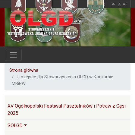
Przejdź
A
A
A-
A
A+
do
treści
Strona główna
II miejsce dla Stowarzyszenia OLGD w Konkursie
MRiRW
Główna nawigacja
XV Ogólnopolski Festiwal Pasztetników i Potraw z Gęsi
2025
SOLGD