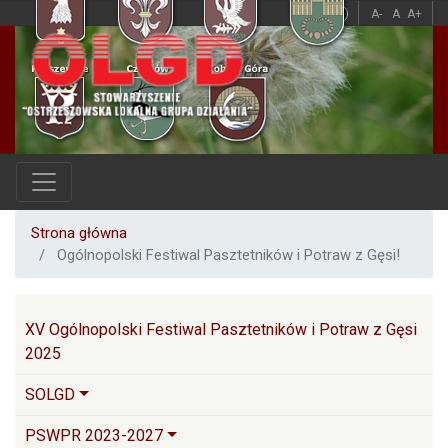
Przejdź
A
A
A-
A
A+
do
treści
Strona główna
Ogólnopolski Festiwal Pasztetników i Potraw z Gęsi!
Główna nawigacja
XV Ogólnopolski Festiwal Pasztetników i Potraw z Gęsi
2025
SOLGD
PSWPR 2023-2027