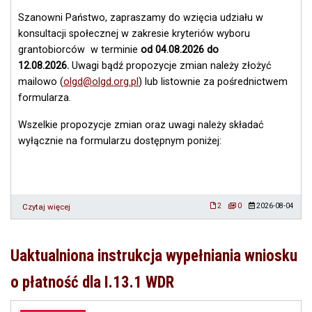
Szanowni Państwo, zapraszamy do wzięcia udziału w
konsultacji społecznej w zakresie kryteriów wyboru
grantobiorców w terminie
od 04.08.2026 do
12.08.2026.
Uwagi bądź propozycje zmian należy złożyć
mailowo (
olgd@olgd.org.pl
) lub listownie za pośrednictwem
formularza.
Wszelkie propozycje zmian oraz uwagi należy składać
wyłącznie na formularzu dostępnym poniżej:
Czytaj więcej
o
2
0
2026-08-04
Konsultacje
społeczne
w
Uaktualniona instrukcja wypełniania wniosku
zakresie
kryteriów
o płatność dla I.13.1 WDR
wyboru
grantobiorców