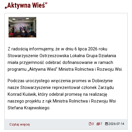
lokalnych
„Aktywna Wieś”
kryteriów
wyboru
operacji
w
ramach
naboru
„Utworzenie
lub
modernizacja,
Z radością informujemy, że w dniu 6 lipca 2026 roku
wyposażenie
Stowarzyszenie Ostrzeszowska Lokalna Grupa Działania
małej
miała przyjemność odebrać dofinansowanie w ramach
infrastruktury
programu „Aktywna Wieś” Ministra Rolnictwa i Rozwoju Wsi.
realizowana
przez
Jednostki
Podczas uroczystego wręczenia promes w Dobieżynie
Samorządu
nasze Stowarzyszenie reprezentował członek Zarządu
Terytorialnego”
Konrad Kuświk, który odebrał promesę na realizację
naszego projektu z rąk Ministra Rolnictwa i Rozwoju Wsi
Stefana Krajewskiego.
Czytaj więcej
o
0
7
2026-07-14
Dofinansowanie