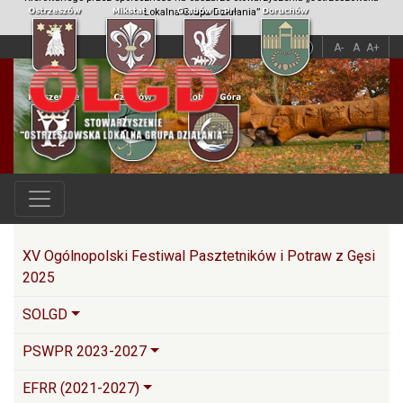
Lokalna Grupa Działania”
A
A
A-
A
A+
Główna nawigacja
XV Ogólnopolski Festiwal Pasztetników i Potraw z Gęsi
2025
SOLGD
PSWPR 2023-2027
EFRR (2021-2027)