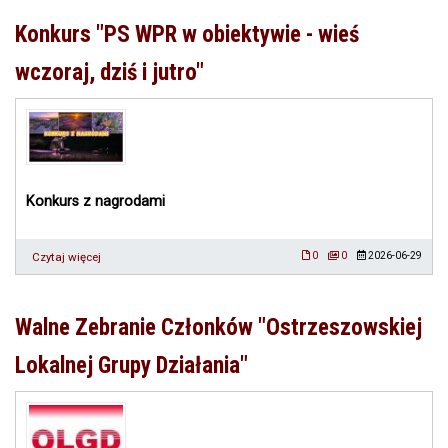
studyjna
przedstawicieli
Konkurs "PS WPR w obiektywie - wieś
lokalnych
grup
wczoraj, dziś i jutro"
działania
Konkurs z nagrodami
Czytaj więcej
o
0
0
2026-06-29
Konkurs
"PS
WPR
Walne Zebranie Członków "Ostrzeszowskiej
w
obiektywie
Lokalnej Grupy Działania"
-
wieś
wczoraj,
dziś
i