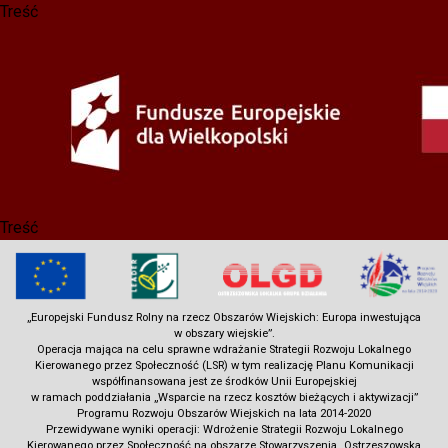
Treść
Przejdź
do
treści
Treść
„Europejski Fundusz Rolny na rzecz Obszarów Wiejskich: Europa inwestująca
w obszary wiejskie”.
Operacja mająca na celu sprawne wdrażanie Strategii Rozwoju Lokalnego
Kierowanego przez Społeczność (LSR) w tym realizację Planu Komunikacji
współfinansowana jest ze środków Unii Europejskiej
w ramach poddziałania „Wsparcie na rzecz kosztów bieżących i aktywizacji”
Programu Rozwoju Obszarów Wiejskich na lata 2014-2020
Przewidywane wyniki operacji: Wdrożenie Strategii Rozwoju Lokalnego
Kierowanego przez Społeczność na obszarze Stowarzyszenia „Ostrzeszowska