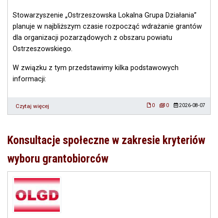
Stowarzyszenie „Ostrzeszowska Lokalna Grupa Działania”
planuje w najbliższym czasie rozpocząć wdrażanie grantów
dla organizacji pozarządowych z obszaru powiatu
Ostrzeszowskiego.
W związku z tym przedstawimy kilka podstawowych
informacji:
Czytaj więcej
o
0
0
2026-08-07
Granty
2026-
2028
Konsultacje społeczne w zakresie kryteriów
-
podstawowe
wyboru grantobiorców
informacje