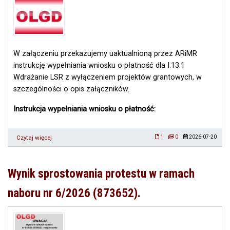
W załączeniu przekazujemy uaktualnioną przez ARiMR
instrukcję wypełniania wniosku o płatność dla I.13.1
Wdrażanie LSR z wyłączeniem projektów grantowych, w
szczególności o opis załączników.
Instrukcja wypełniania wniosku o płatność:
Czytaj więcej
o
1
0
2026-07-20
Uaktualniona
instrukcja
wypełniania
Wynik sprostowania protestu w ramach
wniosku
o
naboru nr 6/2026 (873652).
płatność
dla
I.13.1
WDR