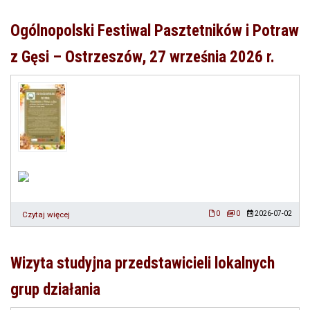
w
ramach
Ogólnopolski Festiwal Pasztetników i Potraw
programu
„Aktywna
z Gęsi – Ostrzeszów, 27 września 2026 r.
Wieś”
Czytaj więcej
o
0
0
2026-07-02
Ogólnopolski
Festiwal
Pasztetników
Wizyta studyjna przedstawicieli lokalnych
i
Potraw
grup działania
z
Gęsi