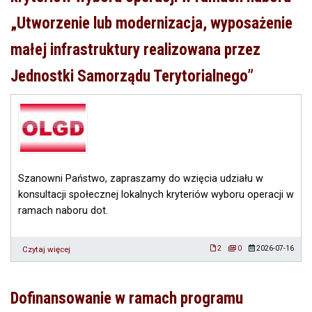
nr
„Utworzenie lub modernizacja, wyposażenie
6/2026
(873652).
małej infrastruktury realizowana przez
Jednostki Samorządu Terytorialnego”
Szanowni Państwo, zapraszamy do wzięcia udziału w
konsultacji społecznej lokalnych kryteriów wyboru operacji w
ramach naboru dot.
Czytaj więcej
o
2
0
2026-07-16
Konsultacje
społeczne
w
Dofinansowanie w ramach programu
zakresie