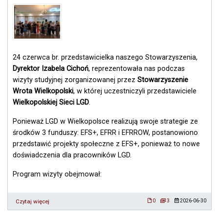
–
Ostrzeszów,
27
września
2026
r.
24 czerwca br. przedstawicielka naszego Stowarzyszenia,
Dyrektor Izabela Cichoń
, reprezentowała nas podczas
wizyty studyjnej zorganizowanej przez
Stowarzyszenie
Wrota Wielkopolski
, w której uczestniczyli przedstawiciele
Wielkopolskiej Sieci LGD
.
Ponieważ LGD w Wielkopolsce realizują swoje strategie ze
środków 3 funduszy: EFS+, EFRR i EFRROW, postanowiono
przedstawić projekty społeczne z EFS+, ponieważ to nowe
doświadczenia dla pracowników LGD.
Program wizyty obejmował:
Czytaj więcej
o
0
3
2026-06-30
Wizyta