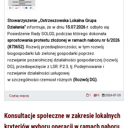
Stowarzyszenie ,,Ostrzeszowska Lokalna Grupa
Działania''
informuje, że w dniu
15.07.2026 r
. odbyło się
Posiedzenie Rady SOLGD, podczas którego dokonała
sprostowania protestu złożonej
w ramach naboru nr 6/2026
(873652)
. Rozwój przedsiębiorczości, w tym rozwój
biogospodarki lub zielonej gospodarki poprzez:
rozwijanie pozarolniczej działalności gospodarczej (rozwój
DG), przedsięwzięcie z LSR: P.2.3, tj. Podejmowanie i
rozwijanie działalności usługowej
w szczególności rzemiosł różnych
(Rozwój DG).
Czytaj więcej
o
1
0
2026-07-20
Wynik
sprostowania
protestu
Konsultacje społeczne w zakresie lokalnych
w
ramach
kryteriów wyboru operacji w ramach naboru
naboru