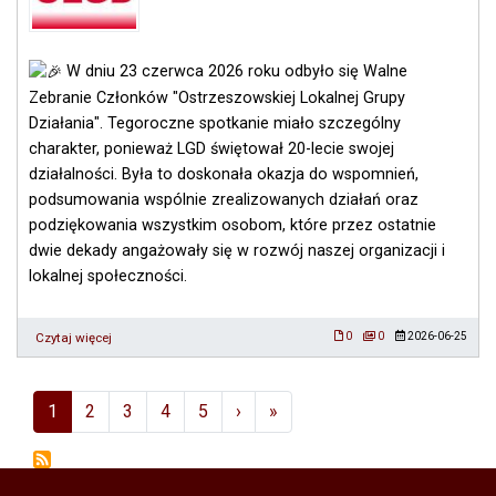
jutro"
W dniu 23 czerwca 2026 roku odbyło się Walne
Zebranie Członków "Ostrzeszowskiej Lokalnej Grupy
Działania". Tegoroczne spotkanie miało szczególny
charakter, ponieważ LGD świętował 20-lecie swojej
działalności. Była to doskonała okazja do wspomnień,
podsumowania wspólnie zrealizowanych działań oraz
podziękowania wszystkim osobom, które przez ostatnie
dwie dekady angażowały się w rozwój naszej organizacji i
lokalnej społeczności.
Czytaj więcej
o
0
0
2026-06-25
Walne
Zebranie
Członków
Stronicowanie
Next ›
Last »
1
2
3
4
5
›
»
"Ostrzeszowskiej
Lokalnej
Grupy
Działania"